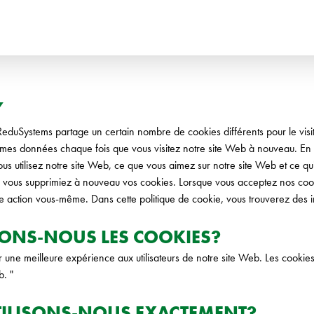
UTSCH
ITALIANO
ССКИЙ
ESPAÑOL
Y
ReduSystems partage un certain nombre de cookies différents pour le visi
mes données chaque fois que vous visitez notre site Web à nouveau. En 
us utilisez notre site Web, ce que vous aimez sur notre site Web et ce qui
e vous supprimiez à nouveau vos cookies. Lorsque vous acceptez nos cook
e action vous-même. Dans cette politique de cookie, vous trouverez des in
SONS-NOUS LES COOKIES?
 une meilleure expérience aux utilisateurs de notre site Web. Les cookies
b. "
TILISONS-NOUS EXACTEMENT?