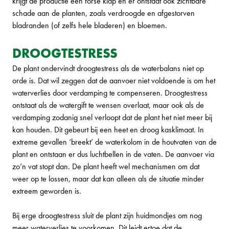
krijgt de productie een forse klap en er ontstaat ook zichtbare
schade aan de planten, zoals verdroogde en afgestorven
bladranden (of zelfs hele bladeren) en bloemen.
DROOGTESTRESS
De plant ondervindt droogtestress als de waterbalans niet op
orde is. Dat wil zeggen dat de aanvoer niet voldoende is om het
waterverlies door verdamping te compenseren. Droogtestress
ontstaat als de watergift te wensen overlaat, maar ook als de
verdamping zodanig snel verloopt dat de plant het niet meer bij
kan houden. Dit gebeurt bij een heet en droog kasklimaat. In
extreme gevallen ‘breekt’ de waterkolom in de houtvaten van de
plant en ontstaan er dus luchtbellen in de vaten. De aanvoer via
zo’n vat stopt dan. De plant heeft wel mechanismen om dat
weer op te lossen, maar dat kan alleen als de situatie minder
extreem geworden is.
Bij erge droogtestress sluit de plant zijn huidmondjes om nog
meer waterverlies te voorkomen. Dit leidt ertoe dat de