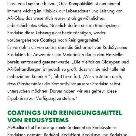
Fiore von Lumiforte hinzu. „Gute Kompatibilität ist nun einmal
immens wichtig im Hinblick auf Lebensdauer und Leistung von
AR-Glas, das wesentlich teurer ist als gewöhnliches,
unbeschichtetes Glas. Natürlich dürfen unsere ReduSystems-
Produkte diese Leistung nicht beeinträchtigen, weder
vorübergehende Coatings noch Reinigungsmittel.“
Es versteht sich von selbst, dass die Sicherheit von ReduSystems-
Produkten für Anwender und Materialien durch den Hersteller
bereits umfassend getestet wurde. „Die Vielfalt an Glastypen und
AR-Behandlungen ist jedoch so groß, dass wir sie nicht alle mit
einbeziehen konnten " , fährt Fiore fort. „Wir verstehen auch,
dass Glashersteller die Kompatibilität unserer Produkte selbst
untersuchen möchten. Darum haben wir uns gefreut, diese
Ergebnisse zur Verfügung zu stellen.“
COATINGS UND REINIGUNGSMITTEL
VON REDUSYSTEMS
AGCulture hat fast das gesamte Sortiment an ReduSystems-
Produkten getestet; ReduSol, ReduHeat, ReduFuse und ReduFuse