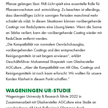
Pflanze gelangen lässt. PAR-Licht spielt eine essentielle Rolle für
Pflanzenwachstum und -entwicklung. Zu beachten ist allerdings,
dass übermäßiges Licht in sonnigen Perioden manchmal mehr
schadet als nützt. In diesen Situationen können vorübergehende
Coatings von ReduSystems eine Lösung bieten. Wenn die Sonne
an Stärke verliert, kann der vorübergehende Coating wieder mit
ReduClean entfernt werden.
„Die Kompatibilität von normalem Gewächshausglas,
vorübergehenden Coatings und den entsprechenden
Reinigungsmitteln ist seit langem erwiesen“, erklärt
Geschäftsführer Mohammad Shayesteh vom Glashersteller
AGCulture. „Aber die Kompatibilität von AR-Glas, Coatings und
Reinigungsmitteln ist noch kaum erforscht. Wir wollten für unsere
Kunden Klarheit in diesem Punkt schaffen.“
WAGENINGEN UR-STUDIE
Wageningen University & Research führte 2022 in
Zusammenarbeit mit Glashersteller AGCulture eine Studie an
verschiedenen AR (Anti-Reflexions)-Glastypen durch.