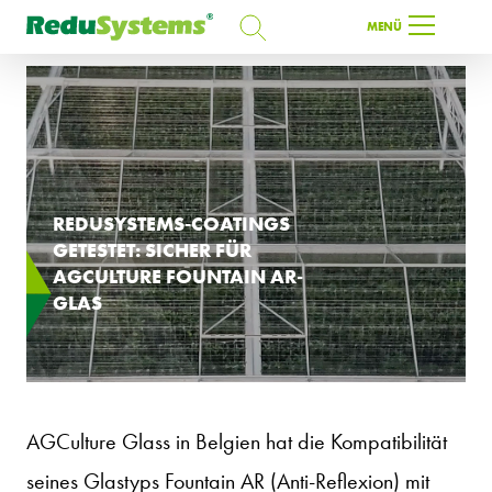
SUCHEN
MENÜ
SUCHEN
DE
REDUSYSTEMS-COATINGS
GETESTET: SICHER FÜR
AGCULTURE FOUNTAIN AR-
GLAS
AGCulture Glass in Belgien hat die Kompatibilität
seines Glastyps Fountain AR (Anti-Reflexion) mit