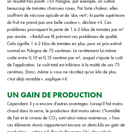
un résultat très positif. « En Pologne, par exemple, on cultive
beaucoup de tomates charnues roses. Par forte chaleur, elles
souffrent de nécrose apicale et de 'dos vert' ; la partie supérieure
du fruit ne prend pas une belle couleur », déclare-t-il. Ces
problèmes provoquent la perte de 1 à 2 kilos de tomates par m²
par année. « ReduFuse IR prévient ces problèmes de qualité.
Cela signifie 1 à 2 kilos de tomates en plus, pour un prix estival
normal en Pologne de 75 centimes. Le revêtement lui-même
coûte entre 0,10 et 0,15 centime par m², auquel s'ajoute le coût
de l'application. Le coût total est inférieur à la moitié de ces 75
centimes. Donc, même si vous ne récoltez qu'un kilo de plus,
c'est déjà rentable », explique-t-il.
UN GAIN DE PRODUCTION
Cependant, il y a encore d'autres avantages. Lorsqu'il fait moins
chaud dans la serre, le producteur doit moins aérer. L'humidité
de l'air et le niveau de CO
sont ainsi mieux maintenus. « Tous
2
ces éléments réunis rapporteront encore un demi-kilo en gain de
production », estime-t-il. Pour le Royaume-Uni, des calculs