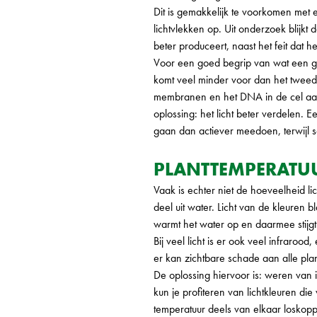
Dit is gemakkelijk te voorkomen met 
lichtvlekken op. Uit onderzoek blijkt
beter produceert, naast het feit dat h
Voor een goed begrip van wat een ge
komt veel minder voor dan het tweede. 
membranen en het DNA in de cel aanta
oplossing: het licht beter verdelen. E
gaan dan actiever meedoen, terwijl 
PLANTTEMPERATU
Vaak is echter niet de hoeveelheid li
deel uit water. Licht van de kleuren 
warmt het water op en daarmee stijgt
Bij veel licht is er ook veel infraroo
er kan zichtbare schade aan alle pla
De oplossing hiervoor is: weren va
kun je profiteren van lichtkleuren die
temperatuur deels van elkaar loskopp