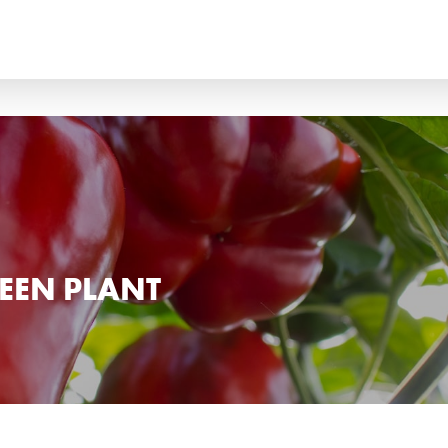
ANÇAIS
ITALIANO
k?
ССКИЙ
ESPAÑOL
 EEN PLANT