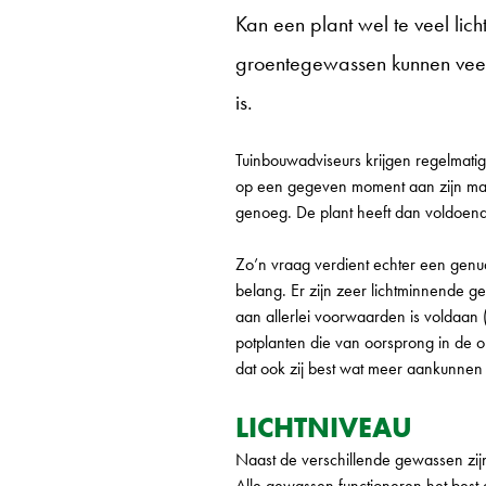
Kan een plant wel te veel lic
groentegewassen kunnen veel 
is.
Tuinbouwadviseurs krijgen regelmatig 
op een gegeven moment aan zijn maxi
genoeg. De plant heeft dan voldoend
Zo’n vraag verdient echter een genua
belang. Er zijn zeer lichtminnende g
aan allerlei voorwaarden is voldaan (
potplanten die van oorsprong in de o
dat ook zij best wat meer aankunnen 
LICHTNIVEAU
Naast de verschillende gewassen zijn
Alle gewassen functioneren het best 