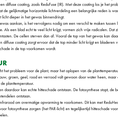
een diffuse coating, zoals ReduFuse (IR). Met deze coating los je het pr
 dat de gelijkmatige horizontale lichtverdeling een belangrijke reden i
et licht dieper in het gewas binnendringt.
was aankan, is het vervolgens nodig om een verschil te maken tussen li
Als een blad echt te veel licht krijgt, vormen zich vrije radicalen. Dat zij
sten. De cellen sterven dan af. Vooral de top van het gewas kan daar l
en diffuse coating zorgt ervoor dat de top minder licht krijgt en bladere
schade in de top voorkomen wordt.
UR
cht het probleem voor de plant, maar het oplopen van de planttemperatuu
blauw, groen, geel, rood en verrood valt gewoon door water heen, maar dat
 de planttemperatuur.
d, en daardoor kan echte hitteschade ontstaan. De fotosynthese stopt, de b
ntendelen ontstaan.
n infrarood om overmatige opwarming te voorkomen. Dit kan met ReduHe
 voor fotosynthese zorgen (het PAR-licht) en tegelijkertijd hitteschade voo
elen.