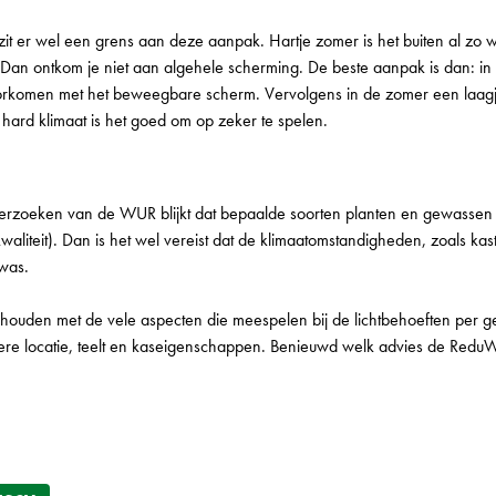
zit er wel een grens aan deze aanpak. Hartje zomer is het buiten al zo
 Dan ontkom je niet aan algehele scherming. De beste aanpak is dan: i
voorkomen met het beweegbare scherm. Vervolgens in de zomer een laagj
n hard klimaat is het goed om op zeker te spelen.
nderzoeken van de WUR blijkt dat bepaalde soorten planten en gewassen
kwaliteit). Dan is het wel vereist dat de klimaatomstandigheden, zoals ka
ewas.
ouden met de vele aspecten die meespelen bij de lichtbehoeften per 
re locatie, teelt en kaseigenschappen. Benieuwd welk advies de ReduWi