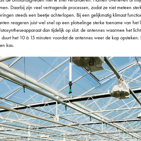
en. Daarbij zijn veel vertragende processen, zodat ze niet meteen ster
eringen steeds een beetje achterlopen. Bij een gelijkmatig klimaat funct
lanten reageren juist wel snel op een plotselinge sterke toename van het
 fotosyntheseapparaat dan tijdelijk op slot: de antennes waarmee het li
, duurt het 10 à 15 minuten voordat de antennes weer de kop opsteken. Di
een kas.