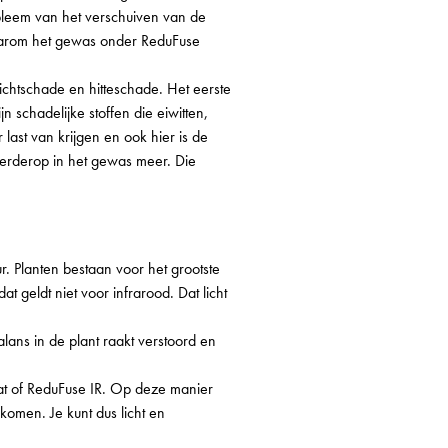
obleem van het verschuiven van de
s waarom het gewas onder ReduFuse
chtschade en hitteschade. Het eerste
n schadelijke stoffen die eiwitten,
ast van krijgen en ook hier is de
n verderop in het gewas meer. Die
r. Planten bestaan voor het grootste
 geldt niet voor infrarood. Dat licht
alans in de plant raakt verstoord en
at of ReduFuse IR. Op deze manier
rkomen. Je kunt dus licht en