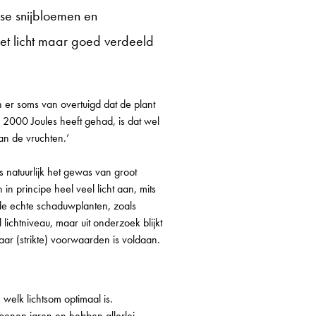
rse snijbloemen en
et licht maar goed verdeeld
n er soms van overtuigd dat de plant
 2000 Joules heeft gehad, is dat wel
an de vruchten.’
 natuurlijk het gewas van groot
n principe heel veel licht aan, mits
 de echte schaduwplanten, zoals
ichtniveau, maar uit onderzoek blijkt
ar (strikte) voorwaarden is voldaan.
welk lichtsom optimaal is.
joenen jaren en hebben allerlei