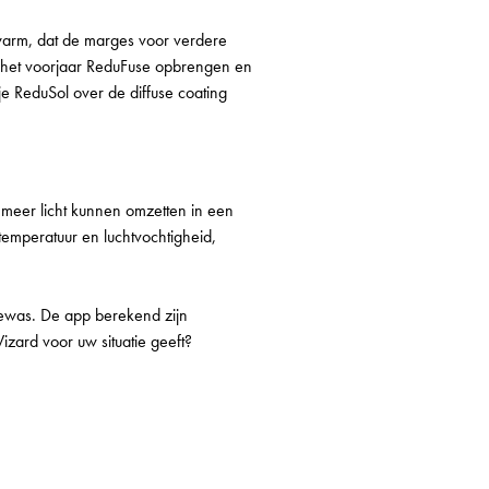
 warm, dat de marges voor verdere
n het voorjaar ReduFuse opbrengen en
e ReduSol over de diffuse coating
 meer licht kunnen omzetten in een
stemperatuur en luchtvochtigheid,
gewas. De app berekend zijn
zard voor uw situatie geeft?