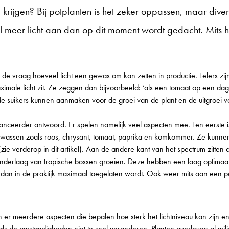
ht krijgen? Bij potplanten is het zeker oppassen, maar dive
meer licht aan dan op dit moment wordt gedacht. Mits h
de vraag hoeveel licht een gewas om kan zetten in productie. Telers zij
male licht zit. Ze zeggen dan bijvoorbeeld: ‘als een tomaat op een dag
e suikers kunnen aanmaken voor de groei van de plant en de uitgroei v
nceerder antwoord. Er spelen namelijk veel aspecten mee. Ten eerste is
ewassen zoals roos, chrysant, tomaat, paprika en komkommer. Ze kunnen i
zie verderop in dit artikel). Aan de andere kant van het spectrum zitten
nderlaag van tropische bossen groeien. Deze hebben een laag optimaal l
dan in de praktijk maximaal toegelaten wordt. Ook weer mits aan een pa
 er meerdere aspecten die bepalen hoe sterk het lichtniveau kan zijn en 
als de omstandigheden niet te snel veranderen. Planten overleven al mil