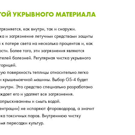
ОТОЙ УКРЫВНОГО МАТЕРИАЛА
язняется, как внутри, так и снаружи.
ажа и загрязнение летучими средствами защиты
 к потере света на несколько процентов и, как
сти. Более того, эти загрязнения являются
телей болезней. Регулярная чистка укрывного
торицей.
ую поверхность теплицы относительно легко
щи крышемоечной машины. Выбор GS-4 будет
изнутри. Это средство специально разработано
ждает его и удаляет все загрязнения.
 опрыскиванием и смыть водой.
центрации) не испаряют фтороводород, а значит
ека токсичных паров. Внутреннюю чистку
мя пересадки культур.