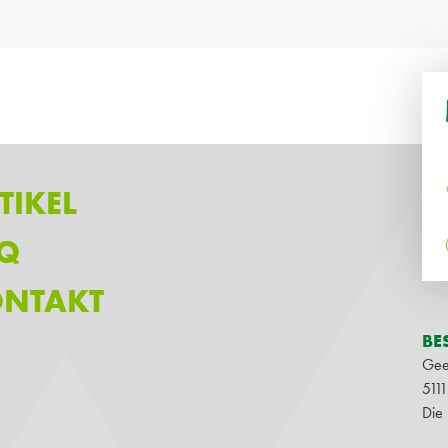
TIKEL
Q
NTAKT
BE
Gee
511
Die