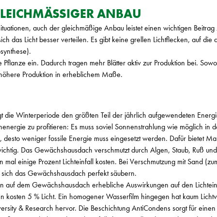
 GLEICHMÄSSIGER ANBAU
ituationen, auch der gleichmäßige Anbau leistet einen wichtigen Beitra
sich das Licht besser verteilen. Es gibt keine grellen Lichtflecken, auf die
synthese).
ie Pflanze ein. Dadurch tragen mehr Blätter aktiv zur Produktion bei. Sowo
ne höhere Produktion in erheblichem Maße.
 die Winterperiode den größten Teil der jährlich aufgewendeten Energi
nergie zu profitieren: Es muss soviel Sonnenstrahlung wie möglich in 
 desto weniger fossile Energie muss eingesetzt werden. Dafür bietet
s wichtig. Das Gewächshausdach verschmutzt durch Algen, Staub, Ruß un
 mal einige Prozent Lichteinfall kosten. Bei Verschmutzung mit Sand (zum
st sich das Gewächshausdach perfekt säubern.
ion auf dem Gewächshausdach erhebliche Auswirkungen auf den Lichteinfa
 kosten 5 % Licht. Ein homogener Wasserfilm hingegen hat kaum Lichtver
ity & Research hervor. Die Beschichtung AntiCondens sorgt für einen