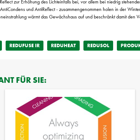
iReflect zur Erhöhung des Lichteinfalls bei, vor allem bei niedrig stehend
AntiCondens und AntiReflect - zusammengenommen holen in der Winterp
neinstrahlung wärmt das Gewächshaus auf und beschränkt damit den Ver
REDUFUSE IR
REDUHEAT
REDUSOL
PRODU
NT FÜR SIE: