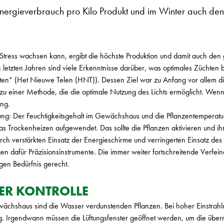
nergieverbrauch pro Kilo Produkt und im Winter auch de
Stress wachsen kann, ergibt die höchste Produktion und damit auch den
en letzten Jahren sind viele Erkenntnisse darüber, was optimales Züchten
en“ (Het Nieuwe Telen (HNT)). Dessen Ziel war zu Anfang vor allem d
 zu einer Methode, die die optimale Nutzung des Lichts ermöglicht. Wenn
ung.
ng: Der Feuchtigkeitsgehalt im Gewächshaus und die Pflanzentemperatu
das Trockenheizen aufgewendet. Das sollte die Pflanzen aktivieren und 
urch verstärkten Einsatz der Energieschirme und verringerten Einsatz de
n dafür Präzisionsinstrumente. Die immer weiter fortschreitende Verfe
gen Bedürfnis gerecht.
TER KONTROLLE
ewächshaus sind die Wasser verdunstenden Pflanzen. Bei hoher Einstrahlu
. Irgendwann müssen die Lüftungsfenster geöffnet werden, um die über