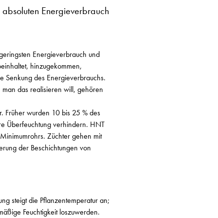
n absoluten Energieverbrauch
 geringsten Energieverbrauch und
 beinhaltet, hinzugekommen,
ie Senkung des Energieverbrauchs.
 man das realisieren will, gehören
r. Früher wurden 10 bis 25 % des
ihre Überfeuchtung verhindern. HNT
s Minimumrohrs. Züchter gehen mit
inerung der Beschichtungen von
ng steigt die Pflanzentemperatur an;
mäßige Feuchtigkeit loszuwerden.