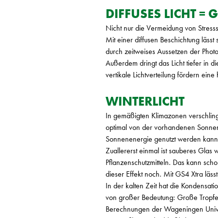
DIFFUSES LICHT =
Nicht nur die Vermeidung von Stresss
Mit einer diffusen Beschichtung lässt 
durch zeitweises Aussetzen der Photo
Außerdem dringt das Licht tiefer in d
vertikale Lichtverteilung fördern ei
WINTERLICHT
In gemäßigten Klimazonen verschlingt
optimal von der vorhandenen Sonnene
Sonnenenergie genutzt werden kann,
Zuallererst einmal ist sauberes Gla
Pflanzenschutzmitteln. Das kann schon
dieser Effekt noch. Mit GS4 Xtra läs
In der kalten Zeit hat die Kondensat
von großer Bedeutung: Große Tropfen
Berechnungen der Wageningen Univers