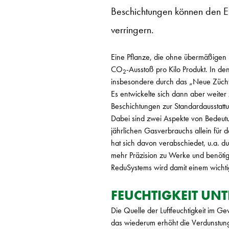
Beschichtungen können den E
verringern.
Eine Pflanze, die ohne übermäßigen 
CO
-Ausstoß pro Kilo Produkt. In d
2
insbesondere durch das „Neue Zücht
Es entwickelte sich dann aber weiter
Beschichtungen zur Standardausstatt
Dabei sind zwei Aspekte von Bedeutu
jährlichen Gasverbrauchs allein für 
hat sich davon verabschiedet, u.a. d
mehr Präzision zu Werke und benötige
ReduSystems wird damit einem wichti
FEUCHTIGKEIT UN
Die Quelle der Luftfeuchtigkeit im G
das wiederum erhöht die Verdunstung