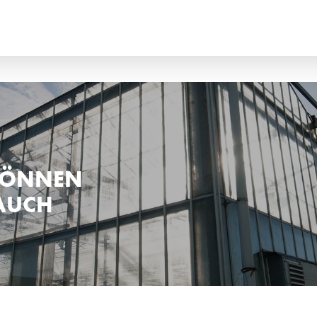
ANÇAIS
ITALIANO
ССКИЙ
ESPAÑOL
KÖNNEN
AUCH